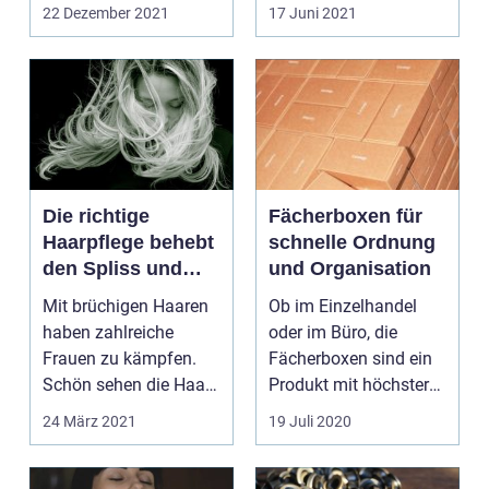
Tapeten für Kinder.
Wänden. Daher s...
22 Dezember 2021
17 Juni 2021
Vorbe...
Die richtige
Fächerboxen für
Haarpflege behebt
schnelle Ordnung
den Spliss und
und Organisation
Haarbruch
Mit brüchigen Haaren
Ob im Einzelhandel
haben zahlreiche
oder im Büro, die
Frauen zu kämpfen.
Fächerboxen sind ein
Schön sehen die Haare
Produkt mit höchster
nicht mehr aus, wenn
Ordnung und
24 März 2021
19 Juli 2020
...
perfekter...