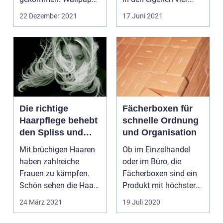
Tapeten für Kinder.
Wänden. Daher s...
22 Dezember 2021
17 Juni 2021
Vorbe...
Die richtige
Fächerboxen für
Haarpflege behebt
schnelle Ordnung
den Spliss und
und Organisation
Haarbruch
Mit brüchigen Haaren
Ob im Einzelhandel
haben zahlreiche
oder im Büro, die
Frauen zu kämpfen.
Fächerboxen sind ein
Schön sehen die Haare
Produkt mit höchster
nicht mehr aus, wenn
Ordnung und
24 März 2021
19 Juli 2020
...
perfekter...