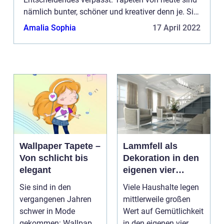
nämlich bunter, schöner und kreativer denn je. Sie
sind so viel mehr als nur eine Wandbekleidung
Amalia Sophia
17 April 2022
aus P...
Wallpaper Tapete –
Lammfell als
Von schlicht bis
Dekoration in den
elegant
eigenen vier
Wänden
Sie sind in den
Viele Haushalte legen
vergangenen Jahren
mittlerweile großen
schwer in Mode
Wert auf Gemütlichkeit
gekommen: Wallpaper
in den eigenen vier