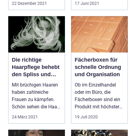
Tapeten für Kinder.
Wänden. Daher s...
22 Dezember 2021
17 Juni 2021
Vorbe...
Die richtige
Fächerboxen für
Haarpflege behebt
schnelle Ordnung
den Spliss und
und Organisation
Haarbruch
Mit brüchigen Haaren
Ob im Einzelhandel
haben zahlreiche
oder im Büro, die
Frauen zu kämpfen.
Fächerboxen sind ein
Schön sehen die Haare
Produkt mit höchster
nicht mehr aus, wenn
Ordnung und
24 März 2021
19 Juli 2020
...
perfekter...